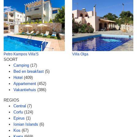
Petro Kampos Villa'S
Villa Olga
SOORT
Camping
(17)
Bed en breakfast
(5)
Hotel
(409)
Appartement
(452)
Vakantiehuis
(386)
REGIOS
Central
(7)
Corfu
(124)
Epirus
(1)
Ionian Islands
(6)
Kos
(67)
Kreta
(669)