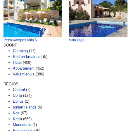
Petro Kampos Villa'S
Villa Olga
SOORT
Camping
(17)
Bed en breakfast
(5)
Hotel
(409)
Appartement
(452)
Vakantiehuis
(386)
REGIOS
Central
(7)
Corfu
(124)
Epirus
(1)
Ionian Islands
(6)
Kos
(67)
Kreta
(669)
Macedonia
(1)
Peloponnese
(6)