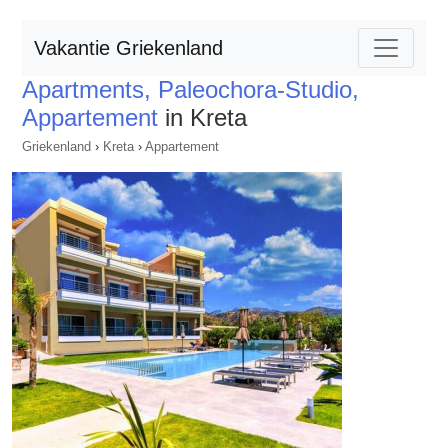
Vakantie Griekenland
Apartments, Paleochora-Studio,
Appartement
in Kreta
Griekenland
›
Kreta
›
Appartement