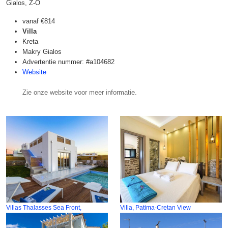
Gialos, Z-O
vanaf
€814
Villa
Kreta
Makry Gialos
Advertentie nummer: #a104682
Website
Zie onze website voor meer informatie.
Villas Thalasses Sea Front,
Villa, Patima-Cretan View