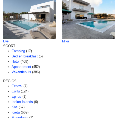
Eve
Mika
SOORT
Camping
(17)
Bed en breakfast
(5)
Hotel
(409)
Appartement
(452)
Vakantiehuis
(386)
REGIOS
Central
(7)
Corfu
(124)
Epirus
(1)
Ionian Islands
(6)
Kos
(67)
Kreta
(669)
Macedonia
(1)