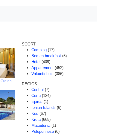
SOORT
Camping
(17)
Bed en breakfast
(5)
Hotel
(409)
Appartement
(452)
Vakantiehuis
(386)
a-Cretan
REGIOS
Central
(7)
Corfu
(124)
Epirus
(1)
Ionian Islands
(6)
Kos
(67)
Kreta
(669)
Macedonia
(1)
Peloponnese
(6)