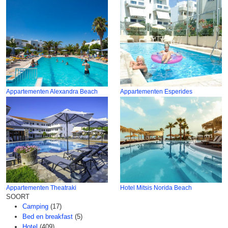
Appartementen Alexandra Beach
Appartementen Esperides
Appartementen Theatraki
Hotel Mitsis Norida Beach
SOORT
Camping
(17)
Bed en breakfast
(5)
Hotel
(409)