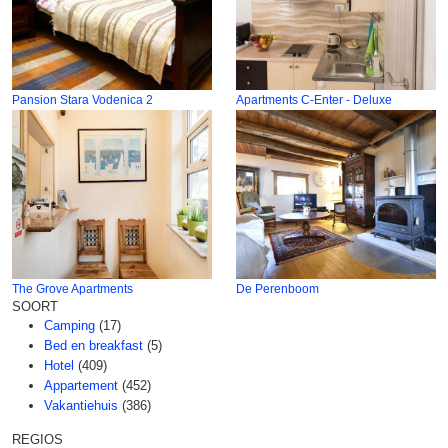
Pansion Stara Vodenica 2
Apartments C-Enter - Deluxe
The Grove Apartments
De Perenboom
SOORT
Camping
(17)
Bed en breakfast
(5)
Hotel
(409)
Appartement
(452)
Vakantiehuis
(386)
REGIOS