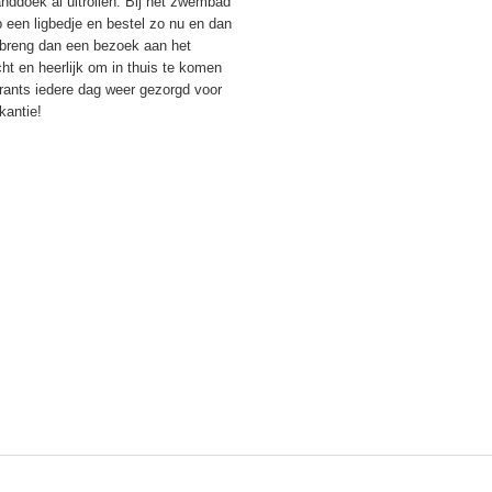
nddoek al uitrollen. Bij het zwembad
p een ligbedje en bestel zo nu en dan
, breng dan een bezoek aan het
cht en heerlijk om in thuis te komen
rants iedere dag weer gezorgd voor
kantie!