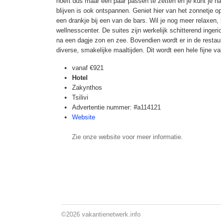
hoeft dus maar een paar passen te zetten en je kunt je ha
blijven is ook ontspannen. Geniet hier van het zonnetje o
een drankje bij een van de bars. Wil je nog meer relaxen
wellnesscenter. De suites zijn werkelijk schitterend ingeri
na een dagje zon en zee. Bovendien wordt er in de restau
diverse, smakelijke maaltijden. Dit wordt een hele fijne va
vanaf
€921
Hotel
Zakynthos
Tsilivi
Advertentie nummer: #a114121
Website
Zie onze website voor meer informatie.
©2026
vakantienetwerk.info