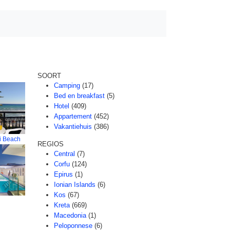
SOORT
Camping
(17)
Bed en breakfast
(5)
Hotel
(409)
Appartement
(452)
Vakantiehuis
(386)
i Beach
REGIOS
Central
(7)
Corfu
(124)
Epirus
(1)
Ionian Islands
(6)
Kos
(67)
Kreta
(669)
Macedonia
(1)
Peloponnese
(6)