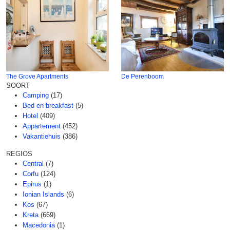
The Grove Apartments
De Perenboom
SOORT
Camping
(17)
Bed en breakfast
(5)
Hotel
(409)
Appartement
(452)
Vakantiehuis
(386)
REGIOS
Central
(7)
Corfu
(124)
Epirus
(1)
Ionian Islands
(6)
Kos
(67)
Kreta
(669)
Macedonia
(1)