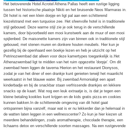
Het betoverende Hotel Acrotel Athena Pallas heeft een rustige ligging
tussen het historische plaatsje Nikiti en het bruisende Neos Marmaras in.
Dit hotel is net een klein dorpje en ligt pal aan een schitterend
kiezelstrand met een turquoise zee. Het sfeervolle hotel is in traditionele
stijl gebouwd. Deze warme stijl zie je ook terug in de verschillende
kamers, door bijvoorbeeld een mooi kunstwerk aan de muur of een mooi
spijlenbed. De maisonette kamers zijn van binnen ook in traditionele stijl
gebouwd, met stenen muren en donkere houten meubels. Hier kun je
gezellig bij de openhaard een boekje lezen en heb je uitzicht op het
Petrinozwembad dat alleen voor deze kamertypes toegankelijk is.Het
Athenazwembad ligt te midden van het ruim opgezette 'dorpje'. Om dit
zwembad heen liggen de taverna Hierion en het restaurant Dionysos,
zodat je van het diner of een drankje kunt genieten terwijl het maanlicht
weerkaatst in het blauwe water. Bij zwembad Armonialigt een apart
kinderbadje en bij de snackbar staan verfrissende drankjes en lekkere
snacks op de kaart. Wat nog een leuk extraatje is, is dat je tegen een
kleine betaling kookles kunt krijgen en de kids gratis pizza en cookies
kunnen bakken.In de schitterende omgeving van dit hotel gaat
ontspannen bijna vanzelf, maar wat is er nu lekkerder dan je helemaal in
de watten laten leggen in een wellnesscenter? Zo kun je hier kiezen uit
meerdere behandelingen, zoals aromatherapie, chocolade therapie, een
lichaams detox en verschillende soorten massages. Na een rustgevende