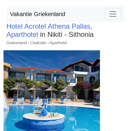
Vakantie Griekenland
Hotel Acrotel Athena Pallas,
Aparthotel
in Nikiti - Sithonia
Griekenland
›
Chalkidiki
›
Aparthotel