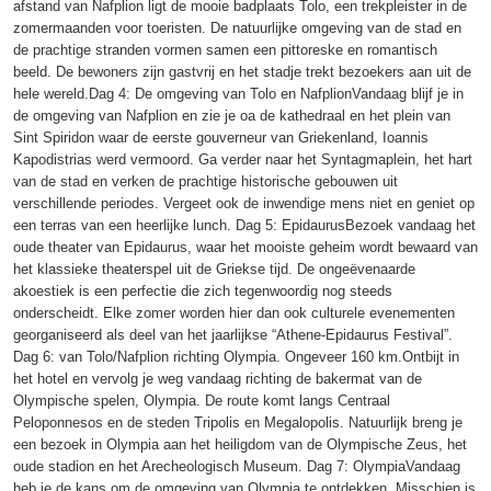
afstand van Nafplion ligt de mooie badplaats Tolo, een trekpleister in de
zomermaanden voor toeristen. De natuurlijke omgeving van de stad en
de prachtige stranden vormen samen een pittoreske en romantisch
beeld. De bewoners zijn gastvrij en het stadje trekt bezoekers aan uit de
hele wereld.Dag 4: De omgeving van Tolo en NafplionVandaag blijf je in
de omgeving van Nafplion en zie je oa de kathedraal en het plein van
Sint Spiridon waar de eerste gouverneur van Griekenland, Ioannis
Kapodistrias werd vermoord. Ga verder naar het Syntagmaplein, het hart
van de stad en verken de prachtige historische gebouwen uit
verschillende periodes. Vergeet ook de inwendige mens niet en geniet op
een terras van een heerlijke lunch. Dag 5: EpidaurusBezoek vandaag het
oude theater van Epidaurus, waar het mooiste geheim wordt bewaard van
het klassieke theaterspel uit de Griekse tijd. De ongeëvenaarde
akoestiek is een perfectie die zich tegenwoordig nog steeds
onderscheidt. Elke zomer worden hier dan ook culturele evenementen
georganiseerd als deel van het jaarlijkse “Athene-Epidaurus Festival”.
Dag 6: van Tolo/Nafplion richting Olympia. Ongeveer 160 km.Ontbijt in
het hotel en vervolg je weg vandaag richting de bakermat van de
Olympische spelen, Olympia. De route komt langs Centraal
Peloponnesos en de steden Tripolis en Megalopolis. Natuurlijk breng je
een bezoek in Olympia aan het heiligdom van de Olympische Zeus, het
oude stadion en het Arecheologisch Museum. Dag 7: OlympiaVandaag
heb je de kans om de omgeving van Olympia te ontdekken. Misschien is