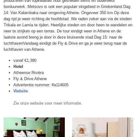
produceren van topkwaliteit hout gesneden items en ouderwets
borduurwerk. Metsovo is ook een populair skigebied in Griekenland.Dag
14: Van Kalambaka naar omgeving Athene. Ongeveer 350 km.Op deze
dag rijd je weer richting de hoofdstad. We raden zeker aan via de steden
Trikala en Lamia te rijden. Heerlijke steden om door heen te wandelen en
neer te strijken op een terras. De tour eindigt weer in Athene en de
laatste avond breng je door in deze bruisende stad.Dag 15: naar de
luchthavenVandaag eindigt de Fly & Drive en ga je weer terug naar de
luchthaven van Athene.
vanaf
€1,380
Hotel
Atheense Rivièra
Fly & Drive Athene
Advertentie nummer: #a114605
Website
Zie onze website voor meer informatie.