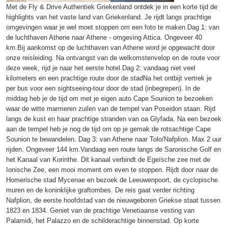
Met de Fly & Drive Authentiek Griekenland ontdek je in een korte tijd de
highlights van het vaste land van Griekenland. Je rijdt langs prachtige
omgevingen waar je wel moet stoppen om een foto te maken.Dag 1: van
de luchthaven Athene naar Athene - omgeving Attica. Ongeveer 40
km.Bij aankomst op de luchthaven van Athene word je opgewacht door
onze reisleiding. Na ontvangst van de welkomstenvelop en de route voor
deze week, rijd je naar het eerste hotel.Dag 2: vandaag niet veel
kilometers en een prachtige route door de stadNa het ontbijt vertrek je
per bus voor een sightseeing-tour door de stad (inbegrepen). In de
middag heb je de tijd om met je eigen auto Cape Sounion te bezoeken
waar de witte marmeren zuilen van de tempel van Poseidon staan. Rijd
langs de kust en haar prachtige stranden van oa Glyfada. Na een bezoek
aan de tempel heb je nog de tijd om op je gemak de rotsachtige Cape
Sounion te bewandelen. Dag 3: van Athene naar Tolo/Nafplion. Max 2 uur
rijden. Ongeveer 144 km.Vandaag een route langs de Saronische Golf en
het Kanaal van Korinthe. Dit kanaal verbindt de Egeïsche zee met de
Ionische Zee, een mooi moment om even te stoppen. Rijdt door naar de
Homerische stad Mycenae en bezoek de Leeuwenpoort, de cyclopische
muren en de koninklijke graftombes. De reis gaat verder richting
Nafplion, de eerste hoofdstad van de nieuwgeboren Griekse staat tussen
1823 en 1834. Geniet van de prachtige Venetiaanse vesting van
Palamidi, het Palazzo en de schilderachtige binnenstad. Op korte