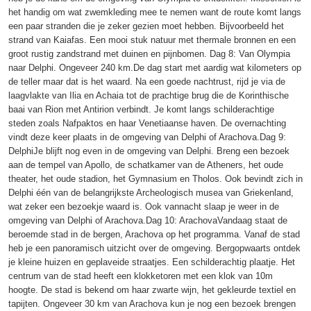
het handig om wat zwemkleding mee te nemen want de route komt langs
een paar stranden die je zeker gezien moet hebben. Bijvoorbeeld het
strand van Kaiafas. Een mooi stuk natuur met thermale bronnen en een
groot rustig zandstrand met duinen en pijnbomen. Dag 8: Van Olympia
naar Delphi. Ongeveer 240 km.De dag start met aardig wat kilometers op
de teller maar dat is het waard. Na een goede nachtrust, rijd je via de
laagvlakte van Ilia en Achaia tot de prachtige brug die de Korinthische
baai van Rion met Antirion verbindt. Je komt langs schilderachtige
steden zoals Nafpaktos en haar Venetiaanse haven. De overnachting
vindt deze keer plaats in de omgeving van Delphi of Arachova.Dag 9:
DelphiJe blijft nog even in de omgeving van Delphi. Breng een bezoek
aan de tempel van Apollo, de schatkamer van de Atheners, het oude
theater, het oude stadion, het Gymnasium en Tholos. Ook bevindt zich in
Delphi één van de belangrijkste Archeologisch musea van Griekenland,
wat zeker een bezoekje waard is. Ook vannacht slaap je weer in de
omgeving van Delphi of Arachova.Dag 10: ArachovaVandaag staat de
beroemde stad in de bergen, Arachova op het programma. Vanaf de stad
heb je een panoramisch uitzicht over de omgeving. Bergopwaarts ontdek
je kleine huizen en geplaveide straatjes. Een schilderachtig plaatje. Het
centrum van de stad heeft een klokketoren met een klok van 10m
hoogte. De stad is bekend om haar zwarte wijn, het gekleurde textiel en
tapijten. Ongeveer 30 km van Arachova kun je nog een bezoek brengen