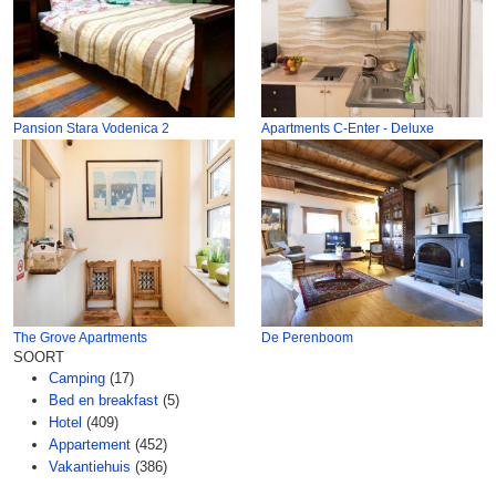
Pansion Stara Vodenica 2
Apartments C-Enter - Deluxe
The Grove Apartments
De Perenboom
SOORT
Camping
(17)
Bed en breakfast
(5)
Hotel
(409)
Appartement
(452)
Vakantiehuis
(386)