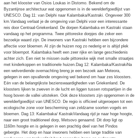
aan het klooster van Osios Loukas in Distomo. Bekend om de
Byzantijnse architectuur wat opgenomen is in de werelderfgoedlijst van
UNESCO. Dag 11: van Delphi naar Kalambaka/Kastraki. Ongeveer 300
km.Vandaag verlaat je de omgeving van Delphi voor een interessante
reis door Centraal-Griekenland. De dorpen Kalambaka en Kastraki staan
vandaag op het programma. Twee pittoreske dorpjes die zeker een
bezoekje waard zijn. De inwoners van Kastraki hebben een bijzondere
affectie voor bloemen. Al zijn de huizen nog zo nederig er is altijd plek
voor bloempot. Kalambaka heeft een zeer rijke en lange geschiedenis
achter zich. Een niet te missen oude pittoreske wijk met smalle straatjes
met kinderkoppen en traditionele huizen.Dag 12: Kalambaka/KastrakiNa
een welverdiende overnachting breng je een bezoek aan Meteora,
gelegen in een opvallende omgeving wel bekend om haar zes kloosters.
Eén van de belangrijkste bezienswaardigheden van Griekenland. De
kloosters lijken te zweven in de lucht en liggen tussen rotspartijen in die
hoog boven de vallei uitsteken. Ook deze kloosters zijn opgenomen in de
werelderfgoedlijst van UNESCO. De regio is officieel uitgeroepen tot een
ecologische zone voor bescherming van zeldzame soorten vogels en
bloemen. Dag 13: Kalambaka/ KastrakiVandaag rijd je naar hoge hoogte,
naar een groot traditioneel dorp, Metsovo genaamd. Dit dorp ligt op
1160m hoogte en is gelegen in een prachtig deel van het Pindos
gebergte. Het dorp en haar inwoners hebben een lange traditie van