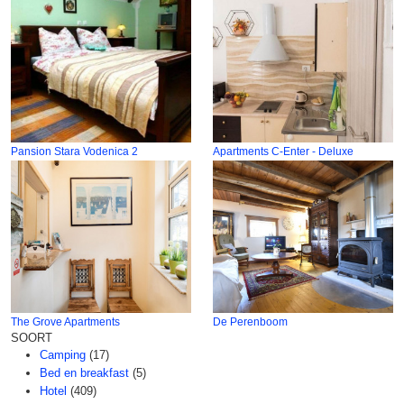
Pansion Stara Vodenica 2
Apartments C-Enter - Deluxe
The Grove Apartments
De Perenboom
SOORT
Camping
(17)
Bed en breakfast
(5)
Hotel
(409)