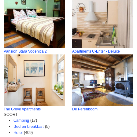
Pansion Stara Vodenica 2
Apartments C-Enter - Deluxe
The Grove Apartments
De Perenboom
SOORT
Camping
(17)
Bed en breakfast
(5)
Hotel
(409)