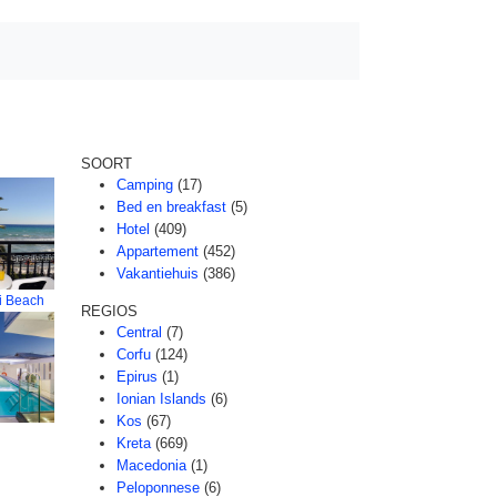
SOORT
Camping
(17)
Bed en breakfast
(5)
Hotel
(409)
Appartement
(452)
Vakantiehuis
(386)
i Beach
REGIOS
Central
(7)
Corfu
(124)
Epirus
(1)
Ionian Islands
(6)
Kos
(67)
Kreta
(669)
Macedonia
(1)
Peloponnese
(6)