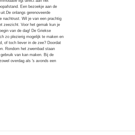
mmodatie ligt direct aan het
loopafstand. Een bezoekje aan de
d uit.De onlangs gerenoveerde
 nachtrust. Wil je van een prachtig
et zeezicht. Voor het gemak kun je
 begin van de dag! De Griekse
ach zo plezierig mogelijk te maken en
, of toch liever in de zee? Doordat
sselen. Rondom het zwembad staan
s gebruik van kan maken. Bij de
 zowel overdag als 's avonds een
.