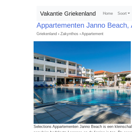
Vakantie Griekenland
Home
Soort
Appartementen Janno Beach, 
Griekenland
›
Zakynthos
›
Appartement
Selections Appartementen Janno Beach is een kleinscha