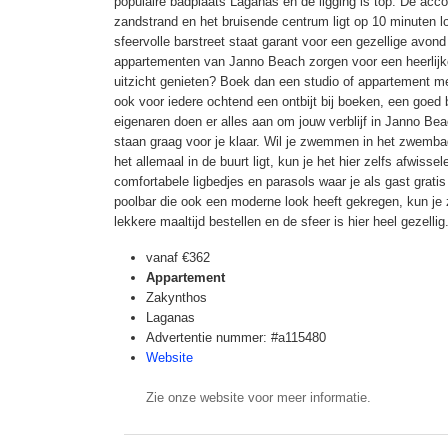
populaire badplaats Laganas en de ligging is top. De acco
zandstrand en het bruisende centrum ligt op 10 minuten 
sfeervolle barstreet staat garant voor een gezellige avon
appartementen van Janno Beach zorgen voor een heerlijke
uitzicht genieten? Boek dan een studio of appartement m
ook voor iedere ochtend een ontbijt bij boeken, een goed
eigenaren doen er alles aan om jouw verblijf in Janno Be
staan graag voor je klaar. Wil je zwemmen in het zwembad
het allemaal in de buurt ligt, kun je het hier zelfs afwi
comfortabele ligbedjes en parasols waar je als gast grati
poolbar die ook een moderne look heeft gekregen, kun je
lekkere maaltijd bestellen en de sfeer is hier heel gezellig
vanaf
€362
Appartement
Zakynthos
Laganas
Advertentie nummer: #a115480
Website
Zie onze website voor meer informatie.