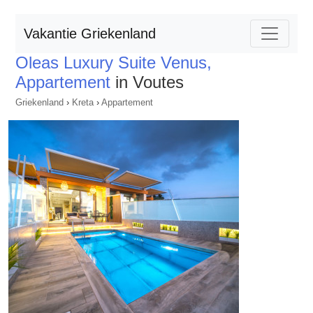
Vakantie Griekenland
Oleas Luxury Suite Venus,
Appartement
in Voutes
Griekenland
›
Kreta
›
Appartement