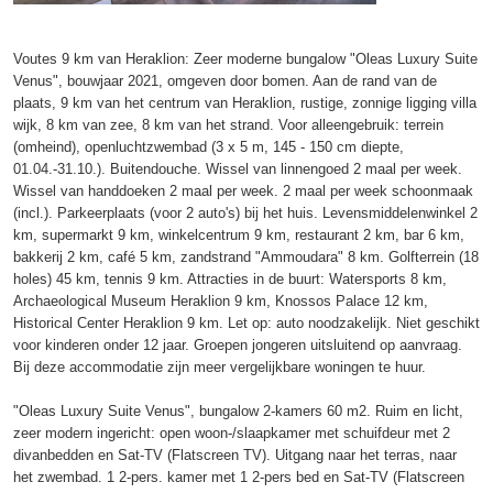
Voutes 9 km van Heraklion: Zeer moderne bungalow "Oleas Luxury Suite
Venus", bouwjaar 2021, omgeven door bomen. Aan de rand van de
plaats, 9 km van het centrum van Heraklion, rustige, zonnige ligging villa
wijk, 8 km van zee, 8 km van het strand. Voor alleengebruik: terrein
(omheind), openluchtzwembad (3 x 5 m, 145 - 150 cm diepte,
01.04.-31.10.). Buitendouche. Wissel van linnengoed 2 maal per week.
Wissel van handdoeken 2 maal per week. 2 maal per week schoonmaak
(incl.). Parkeerplaats (voor 2 auto's) bij het huis. Levensmiddelenwinkel 2
km, supermarkt 9 km, winkelcentrum 9 km, restaurant 2 km, bar 6 km,
bakkerij 2 km, café 5 km, zandstrand "Ammoudara" 8 km. Golfterrein (18
holes) 45 km, tennis 9 km. Attracties in de buurt: Watersports 8 km,
Archaeological Museum Heraklion 9 km, Knossos Palace 12 km,
Historical Center Heraklion 9 km. Let op: auto noodzakelijk. Niet geschikt
voor kinderen onder 12 jaar. Groepen jongeren uitsluitend op aanvraag.
Bij deze accommodatie zijn meer vergelijkbare woningen te huur.
"Oleas Luxury Suite Venus", bungalow 2-kamers 60 m2. Ruim en licht,
zeer modern ingericht: open woon-/slaapkamer met schuifdeur met 2
divanbedden en Sat-TV (Flatscreen TV). Uitgang naar het terras, naar
het zwembad. 1 2-pers. kamer met 1 2-pers bed en Sat-TV (Flatscreen