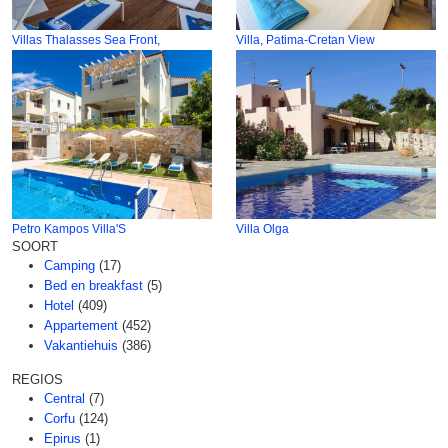
Villas Thalasses Sea Front,
Villa, Patima-Cretan View
Petro Kampos Villa'S
Villa Olga
SOORT
Camping
(17)
Bed en breakfast
(5)
Hotel
(409)
Appartement
(452)
Vakantiehuis
(386)
REGIOS
Central
(7)
Corfu
(124)
Epirus
(1)