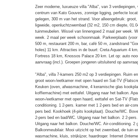
Zeer moderne, luxueuze villa "Alba", van 3 verdiepingen, 
centrum van Kato Gouves, zonnige ligging, perfecte locati
gelegen, 300 m van het strand. Voor alleengebruik: groo
ligweide, openluchtzwembad (32 m2, 150 cm diepte, 01.04
tuinmeubelen. Wissel van linnengoed 2 maal per week. W
week. 2 maal per week schoonmaak. Parkeerplaats (voor 2
500 m, restaurant 200 m, bar, café 50 m, zandstrand "Go
holes) 11 km. Attracties in de buurt: Creta Aquarium 4 
Fortress 18 km, Knossos Palace 20 km. Let op: auto nood
aanvraag (incl.). Groepen jongeren uitsluitend op aanvraa
"Alba", villa 7-kamers 250 m2 op 3 verdiepingen. Ruim en l
groot woon-/eetkamer met open haard en Sat-TV (Flatscre
Keuken (oven, afwasmachine, 4 keramische glas kookplat
koffiemachine) met eettafel. Uitgang naar het balkon. Apar
woon-/eetkamer met open haard, eettafel en Sat-TV (Flat
conditioning. 1 2-pers. kamer met 1 2-pers bed en air-con
pers bed. Kookhoek (4-pits kookplaat). Douche/WC. Bove
2-pers bed en bad/WC. Uitgang naar het balkon. 2 2-pers
Uitgang naar het balkon. Douche/WC. Air-conditioning. 2 g
Balkonmeubilair. Mooi uitzicht op het zwembad, de tuin e
wasmachine, kluis, strijkijzer, haardroger. Internet (Interne