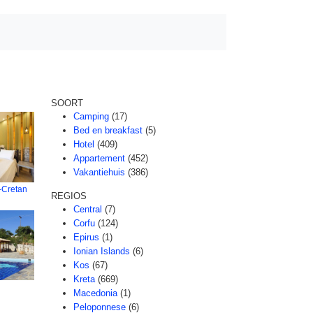
SOORT
Camping
(17)
Bed en breakfast
(5)
Hotel
(409)
Appartement
(452)
Vakantiehuis
(386)
a-Cretan
REGIOS
Central
(7)
Corfu
(124)
Epirus
(1)
Ionian Islands
(6)
Kos
(67)
Kreta
(669)
Macedonia
(1)
Peloponnese
(6)