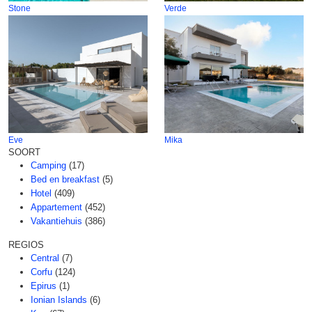
Stone
Verde
Eve
Mika
SOORT
Camping
(17)
Bed en breakfast
(5)
Hotel
(409)
Appartement
(452)
Vakantiehuis
(386)
REGIOS
Central
(7)
Corfu
(124)
Epirus
(1)
Ionian Islands
(6)