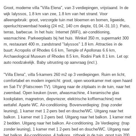
Groot, moderne villa "Villa Elena", van 3 verdiepingen, vrijstaand. In de
wijk Ialyssos, 1.8 km van zee, 1.8 km van het strand. Voor
alleengebruik: groot, verzorgde tuin met bloemen en bomen, ligweide,
openluchtzwembad hoekig (24 m2, 140 cm diepte, 01.04.-31.10.). Patio,
terras, barbecue. In het huis: Internet (WiFi), air-conditioning,
wasmachine. Parkeerplaats bij het huis. Winkel 350 m, supermarkt 300
m, restaurant 400 m, zandstrand "Ialyssos" 1.8 km. Attracties in de
buurt: Acropolis of Rhodes 6.6 km, Temple of Apollonas 6.6 km,
Archaeological Museum of Rhodes 8.5 km, Rodini Park 8.1 km. Let op:
auto noodzakelijk. Baby uitrusting op aanvraag (incl.).
"Villa Elena", villa 5-kamers 260 m2 op 3 verdiepingen. Ruim en licht,
comfortabel en modern ingericht: groot, open woonkamer met open haard
en Sat-TV (Flatscreen TV). Uitgang naar de zitplaats in de tuin, naar het
zwembad. Open keuken (oven, afwasmachine, 4 keramische glas
kookplaten, magnetron, diepvriezer, elektrische koffiemachine) met
eettafel. Aparte WC. Air-conditioning. Bovenverdieping: (trap zonder
leuning), 1 kamer met 1 2-pers bed en douche/WC. Uitgang naar het
balkon. 1 kamer met 1 2-pers bed. Uitgang naar het balkon. 1 kamer met
2 bedden. Uitgang naar het balkon. Air-conditioning. 2e Verdieping: (trap
zonder leuning), 1 kamer met 1 2-pers bed en douche/WC. Uitgang naar
het balkon. Air-conditioning. 4 balkons, zithoek in de tuin, groot tuin 200