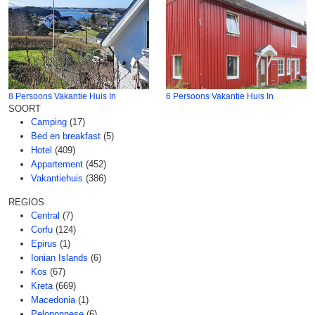
8 Persoons Vakantie Huis In
6 Persoons Vakantie Huis In
SOORT
Camping
(17)
Bed en breakfast
(5)
Hotel
(409)
Appartement
(452)
Vakantiehuis
(386)
REGIOS
Central
(7)
Corfu
(124)
Epirus
(1)
Ionian Islands
(6)
Kos
(67)
Kreta
(669)
Macedonia
(1)
Peloponnese
(6)