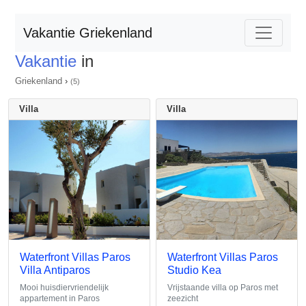
Vakantie Griekenland
Vakantie
in
Griekenland
›
(5)
Villa
Villa
Waterfront Villas Paros
Waterfront Villas Paros
Villa Antiparos
Studio Kea
Mooi huisdiervriendelijk
Vrijstaande villa op Paros met
appartement in Paros
zeezicht