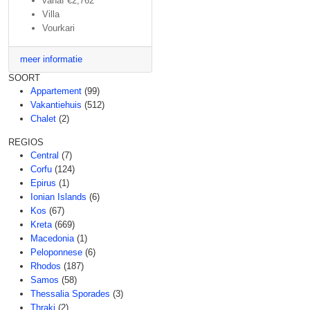
vanaf
€2,762
Villa
Vourkari
meer informatie
SOORT
Appartement
(99)
Vakantiehuis
(512)
Chalet
(2)
REGIOS
Central
(7)
Corfu
(124)
Epirus
(1)
Ionian Islands
(6)
Kos
(67)
Kreta
(669)
Macedonia
(1)
Peloponnese
(6)
Rhodos
(187)
Samos
(58)
Thessalia Sporades
(3)
Thraki
(2)