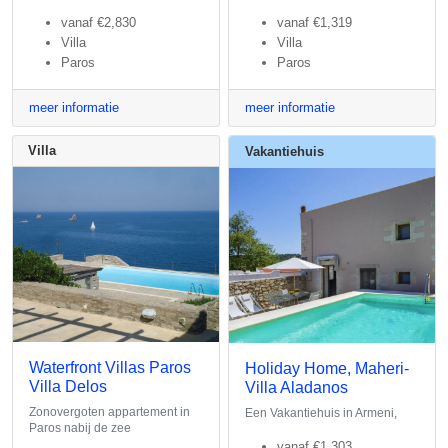
vanaf
€2,830
vanaf
€1,319
Villa
Villa
Paros
Paros
meer informatie
meer informatie
Villa
Vakantiehuis
Waterfront Villas Paros
Holiday Home, Maheri-
Villa Delos
Villa Aladanos
Zonovergoten appartement in
Een Vakantiehuis in Armeni,
Paros nabij de zee
vanaf
€1,303