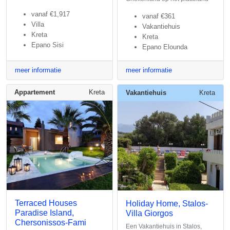
vanaf
€1,917
vanaf
€361
Villa
Vakantiehuis
Kreta
Kreta
Epano Sisi
Epano Elounda
meer informatie
meer informatie
Appartement
Kreta
Vakantiehuis
Kreta
Terraced Houses
Holiday Home, Stalos-
Paradise Island,
Villa Giorgos
Chersonissos-Fami
Een Vakantiehuis in Stalos,