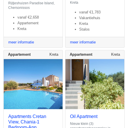
Kreta
Rijtjeshuizen Paradise Island,
Chersonissos
vanaf
€1,783
vanaf
€2,658
Vakantiehuis
Appartement
Kreta
Kreta
Stalos
meer informatie
meer informatie
Appartement
Kreta
Appartement
Kreta
Apartments Cretan
Oil Apartment
View, Chania-1
Nieuw klein (3)
Bedroom-App.