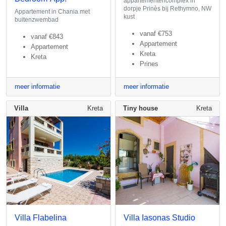
appartementencomplex in
dorpje Prinès bij Rethymno, NW
Appartement in Chania met
kust
buitenzwembad
vanaf
€753
vanaf
€843
Appartement
Appartement
Kreta
Kreta
Prines
meer informatie
meer informatie
Villa
Kreta
Tiny house
Kreta
Villa Flabelina
Villa Iasonas Studio