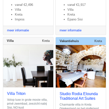
vanaf
€2,496
vanaf
€1,917
Villa
Villa
Kreta
Kreta
Impros
Epano Sisi
meer informatie
meer informatie
Villa
Kreta
Vakantiehuis
Kreta
Villa Triton
Studio Rodia Elounda
Traditional Art Suites
Volop luxe in grote mooie villa,
privé zwembad, zeezicht nabij
Charmante villa in Kreta
Sisi, NO kust
Griekenland op het platteland