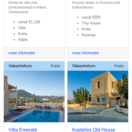
Moderne villa met
Knusse studio in Kournas met
privézwembad in Adele,
balkon/terras
Griekenland
vanaf
€500
vanaf
€1,109
Tiny house
Villa
Kreta
Kreta
Kournas
Adele
meer informatie
meer informatie
Vakantiehuis
Kreta
Vakantiehuis
Kreta
Villa Emerald
Kastellos Old House