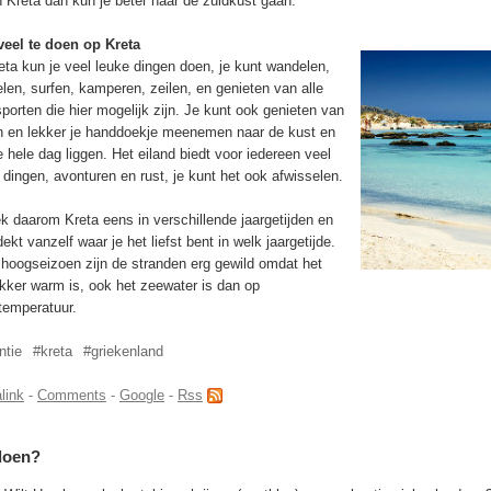
 Kreta dan kun je beter naar de zuidkust gaan.
 veel te doen op Kreta
ta kun je veel leuke dingen doen, je kunt wandelen,
len, surfen, kamperen, zeilen, en genieten van alle
porten die hier mogelijk zijn. Je kunt ook genieten van
n en lekker je handdoekje meenemen naar de kust en
e hele dag liggen. Het eiland biedt voor iedereen veel
dingen, avonturen en rust, je kunt het ook afwisselen.
 daarom Kreta eens in verschillende jaargetijden en
dekt vanzelf waar je het liefst bent in welk jaargetijde.
 hoogseizoen zijn de stranden erg gewild omdat het
kker warm is, ook het zeewater is dan op
emperatuur.
ntie
#kreta
#griekenland
link
-
Comments
-
Google
-
Rss
doen?