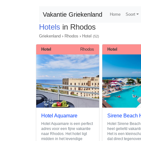
Vakantie Griekenland
Home
Soort
Hotels
in Rhodos
Griekenland
›
Rhodos
›
Hotel
(52)
Hotel
Rhodos
Hotel
Hotel Aquamare
Sirene Beach 
Hotel Aquamare is een perfect
Hotel Sirene Beach
adres voor een fijne vakantie
heel geliefd vakant
naar Rhodos. Het hotel ligt
Het is een kleinscha
midden in het levendige
dat direct tegenover