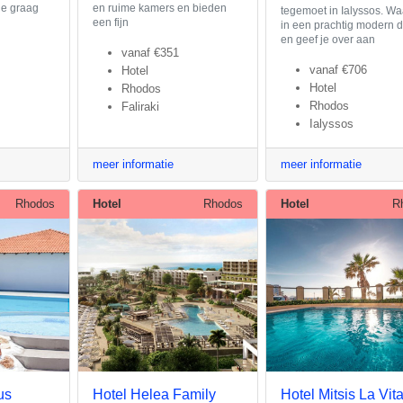
 je graag
en ruime kamers en bieden
tegemoet in Ialyssos. Wa
een fijn
in een prachtig modern 
en geef je over aan
vanaf
€351
vanaf
€706
Hotel
Hotel
Rhodos
Rhodos
Faliraki
Ialyssos
meer informatie
meer informatie
Rhodos
Hotel
Rhodos
Hotel
R
us
Hotel Helea Family
Hotel Mitsis La Vit