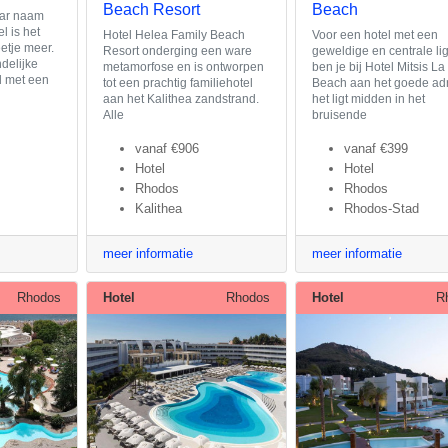
Beach Resort
Beach
aar naam
l is het
Hotel Helea Family Beach
Voor een hotel met een
etje meer.
Resort onderging een ware
geweldige en centrale li
delijke
metamorfose en is ontworpen
ben je bij Hotel Mitsis La
d met een
tot een prachtig familiehotel
Beach aan het goede ad
aan het Kalithea zandstrand.
het ligt midden in het
Alle
bruisende
vanaf
€906
vanaf
€399
Hotel
Hotel
Rhodos
Rhodos
Kalithea
Rhodos-Stad
meer informatie
meer informatie
Rhodos
Hotel
Rhodos
Hotel
R