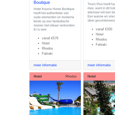
Boutique
Tina's Plus heeft h
mee, want in dit hote
Hotel Kouros Home Boutique
allemaal nét een be
heeft het authentieke van
Een warme en vrien
oude elementen en moderne
sfeer gecombineer
twists op een fantastische
manier met elkaar verbonden.
vanaf
€330
Er is veel
Hotel
vanaf
€578
Rhodos
Hotel
Faliraki
Rhodos
Faliraki
meer informatie
meer informatie
Hotel
Rhodos
Hotel