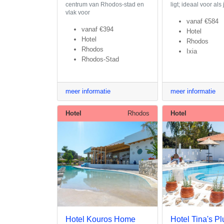
centrum van Rhodos-stad en
ligt; ideaal voor als
vlak voor
vanaf
€584
vanaf
€394
Hotel
Hotel
Rhodos
Rhodos
Ixia
Rhodos-Stad
meer informatie
meer informatie
Hotel
Rhodos
Hotel
Hotel Kouros Home
Hotel Tina's Pl