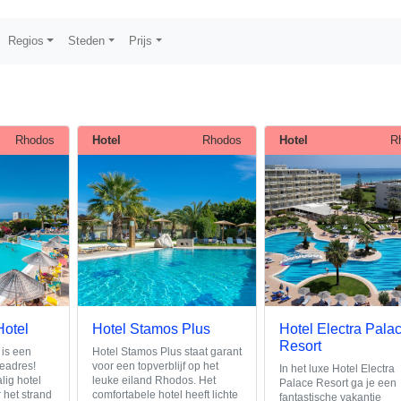
Regios
Steden
Prijs
Rhodos
Hotel
Rhodos
Hotel
R
Hotel
Hotel Stamos Plus
Hotel Electra Pala
Resort
 is een
Hotel Stamos Plus staat garant
ieadres!
voor een topverblijf op het
In het luxe Hotel Electra
lig hotel
leuke eiland Rhodos. Het
Palace Resort ga je een
 het strand
comfortabele hotel heeft lichte
fantastische vakantie