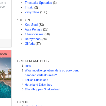
Thessalia Sporades
(3)
an je
decor
Thraki
(2)
Zakynthos
(108)
STEDEN
Kos-Stad
(33)
Agia Pelagia
(29)
Chersonissos
(28)
Rethymnon
(28)
Glifada
(27)
hodos
GRIEKENLAND BLOG
links
Waar moet je op letten als je op zoek bent
naar een vertaalbureau?
Lefkas Griekeland
Het eiland Zakynthos
Eilandhoppen Griekenland
HANDIG
a