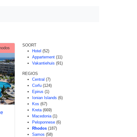
SOORT
hodos
Hotel
(52)
Appartement
(11)
Vakantiehuis
(91)
REGIOS
Central
(7)
Corfu
(124)
Epirus
(1)
Ionian Islands
(6)
Kos
(67)
Kreta
(669)
ce
Macedonia
(1)
Peloponnese
(6)
Rhodos
(187)
Samos
(58)