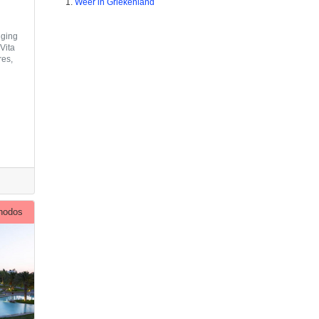
Weer in Griekenland
gging
 Vita
res,
hodos